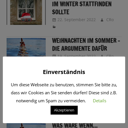
IM WINTER STATTFINDEN
SOLLTE
22. September 2022
CRo
WEIHNACHTEN IM SOMMER –
DIE ARGUMENTE DAFÜR
19. September 2022
CRo
Einverständnis
WARUM WEIHNACHTEN IM
Um diese Webseite zu benutzen, stimmen Sie bitte zu,
WINTER AKTUELL UNGÜNSTIG
dass wir Cookies an Sie senden dürfen! Diese sind z.B.
LIEGT
notwendig um Spam zu vermeiden.
Details
15. September 2022
CRo
Akzeptieren
WAS WÄRE WENN…