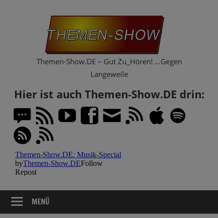
Zum
Th
Inhalt
springen
Sh
Themen-Show.DE – Gut Zu_Hören! …Gegen
Langeweile
Hier ist auch Themen-Show.DE drin:
MENÜ