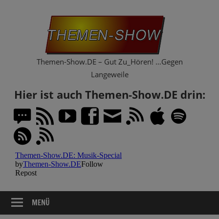
Zum
Th
Inhalt
springen
Sh
Themen-Show.DE – Gut Zu_Hören! …Gegen
Langeweile
Hier ist auch Themen-Show.DE drin:
MENÜ