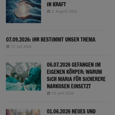
IN KRAFT
3. August 2026
CRo
Sendungsinfo
07.09.2026: IHR BESTIMMT UNSER THEMA
15. Juli 2026
CRo
Sendungsankündigung
06.07.2026 GEFANGEN IM
EIGENEN KÖRPER: WARUM
SICH MARIA FÜR SICHERERE
NARKOSEN EINSETZT
18. Juni 2026
CRo
Sendungsinfo
01.06.2026 NEUES UND