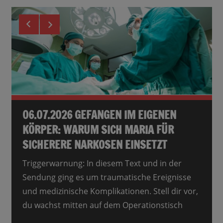
03.08.2026: DER AI ACT IST IN KRAFT
06.07.2026 GEFANGEN IM EIGENEN
01.06.2026 NEUES UND
KÖRPER: WARUM SICH MARIA FÜR
BEMERKENSWERTES
Gestern trat der EU AI Act offiziell in Kraft – ein
SICHERERE NARKOSEN EINSETZT
Meilenstein für die Regulierung künstlicher
Von einer scheinbaren Bombe über
Intelligenz. Doch was bedeutet das für Euch? In
Benzinpreise bis hin zum Geldverdienen mit
Triggerwarnung: In diesem Text und in der
dieser
dem eigenen Elektroauto – Christoph Rothe
Sendung ging es um traumatische Ereignisse
hat für Euch spannende Neuigkeiten gefunden
und medizinische Komplikationen. Stell dir vor,
und darüber
du wachst mitten auf dem Operationstisch