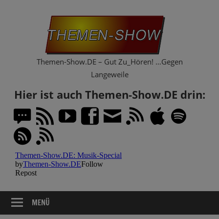
Zum
Th
Inhalt
springen
Sh
Themen-Show.DE – Gut Zu_Hören! …Gegen
Langeweile
Hier ist auch Themen-Show.DE drin:
MENÜ