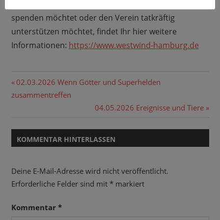
Falls Ihr Euch kein Fahrrad leisten könnt, ein Fahrrad
spenden möchtet oder den Verein tatkräftig
unterstützen möchtet, findet Ihr hier weitere
Informationen:
https://www.westwind-hamburg.de
FAHRRAD
Beitragsnavigation
Vorheriger
02.03.2026 Wenn Götter und Superhelden
GEMEINNÜTZIG
Beitrag:
zusammentreffen
GUTER
Nächster
04.05.2026 Ereignisse und Tiere
ZWECK
Beitrag:
NON-
KOMMENTAR HINTERLASSEN
PROFIT
PODCASTHON
REPARATUR
Deine E-Mail-Adresse wird nicht veröffentlicht.
VEREIN
Erforderliche Felder sind mit
*
markiert
WERKSTATT
Kommentar
*