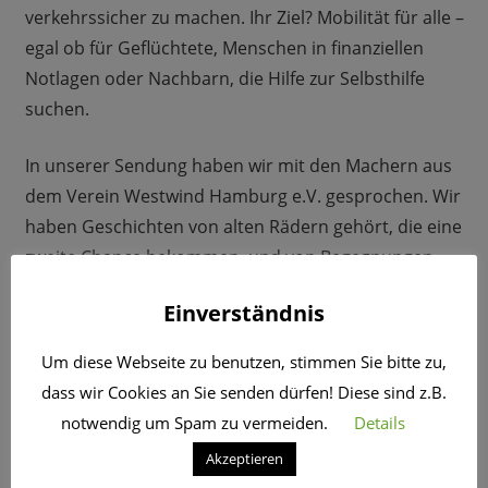
verkehrssicher zu machen. Ihr Ziel? Mobilität für alle –
egal ob für Geflüchtete, Menschen in finanziellen
Notlagen oder Nachbarn, die Hilfe zur Selbsthilfe
suchen.
In unserer Sendung haben wir mit den Machern aus
dem Verein Westwind Hamburg e.V. gesprochen. Wir
haben Geschichten von alten Rädern gehört, die eine
zweite Chance bekommen, und von Begegnungen,
die ohne dieses ehrenamtliche Projekt nie
Einverständnis
stattgefunden hätten. Zudem haben wir darüber
gesprochen, warum das Fahrrad so ein wichtiges
Um diese Webseite zu benutzen, stimmen Sie bitte zu,
Symbol für Freiheit ist und was die Menschen
dass wir Cookies an Sie senden dürfen! Diese sind z.B.
antreibt, jede Woche ihre Hände schmutzig zu
notwendig um Spam zu vermeiden.
Details
machen.
Akzeptieren