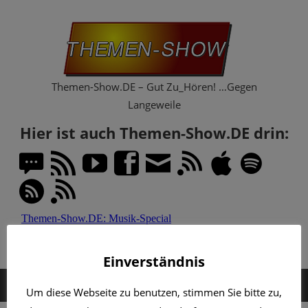
Zum
Th
Inhalt
springen
Sh
Themen-Show.DE – Gut Zu_Hören! …Gegen
Langeweile
Hier ist auch Themen-Show.DE drin:
Einverständnis
MENÜ
Um diese Webseite zu benutzen, stimmen Sie bitte zu,