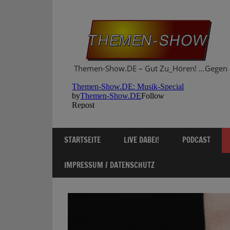
Zum
Inhalt
springen
Themen-Show.DE – Gut Zu_Hören! …Gegen 
STARTSEITE
LIVE DABEI!
PODCAST
IMPRESSUM / DATENSCHUTZ