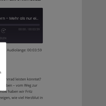
Freiheit auf zwei Rädern – Mehr als nur ein Drahtesel!
00:00
/
00:03:59
EILEN
en
|
Audiolänge: 00:03:59
Deezer
m
 Fahrrad leisten könntet?
 am Leben – vom Weg zur
Show haben wir Fritz
igen, wie viel Herzblut in