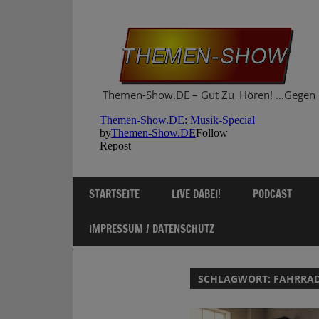
Zum
Inhalt
springen
Themen-Show.DE – Gut Zu_Hören! …Gegen 
STARTSEITE
LIVE DABEI!
PODCAST
IMPRESSUM / DATENSCHUTZ
SCHLAGWORT:
FAHRRA