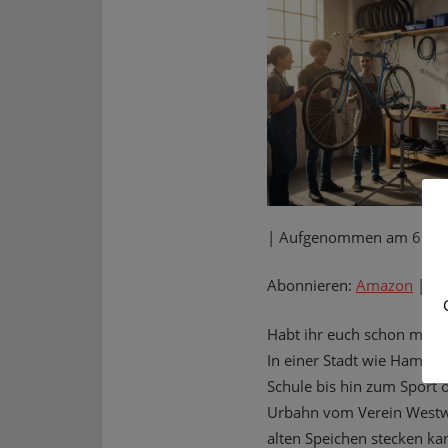
|
Aufgenommen am 6. Apr
Abonnieren:
Amazon
|
Ap
Habt ihr euch schon mal ü
In einer Stadt wie Hambur
Schule bis hin zum Sport 
Urbahn vom Verein Westwin
alten Speichen stecken ka