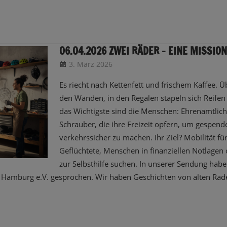
06.04.2026 ZWEI RÄDER – EINE MISSION
3. März 2026
CRo
Sendungsinfo
Es riecht nach Kettenfett und frischem Kaffee.
den Wänden, in den Regalen stapeln sich Reife
das Wichtigste sind die Menschen: Ehrenamtlic
Schrauber, die ihre Freizeit opfern, um gespend
verkehrssicher zu machen. Ihr Ziel? Mobilität für 
Geflüchtete, Menschen in finanziellen Notlagen 
zur Selbsthilfe suchen. In unserer Sendung hab
Hamburg e.V. gesprochen. Wir haben Geschichten von alten Räder