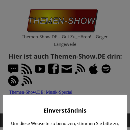
Zum
Th
Inhalt
springen
Sh
Themen-Show.DE – Gut Zu_Hören! …Gegen
Langeweile
Hier ist auch Themen-Show.DE drin:
Einverständnis
MENÜ
Um diese Webseite zu benutzen, stimmen Sie bitte zu,