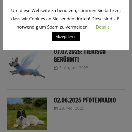
04.08.2025 FERIEN MIT DER
THEMEN-SHOW
Um diese Webseite zu benutzen, stimmen Sie bitte zu,
dass wir Cookies an Sie senden dürfen! Diese sind z.B.
3. August 2025
CRo
Sendungsinfo
notwendig um Spam zu vermeiden.
Details
Akzeptieren
07.07.2025: TIERISCH
BERÜHMT!
3. August 2025
CRo
Sendungsinfo
02.06.2025 PFOTENRADIO
28. Mai 2025
CRo
Sendungsinfo