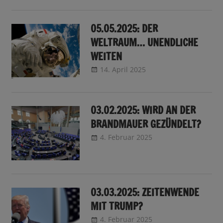
05.05.2025: DER
WELTRAUM… UNENDLICHE
WEITEN
14. April 2025
CRo
Sendungsinfo
03.02.2025: WIRD AN DER
BRANDMAUER GEZÜNDELT?
4. Februar 2025
CRo
Sendungsinfo
03.03.2025: ZEITENWENDE
MIT TRUMP?
4. Februar 2025
CRo
Sendungsinfo