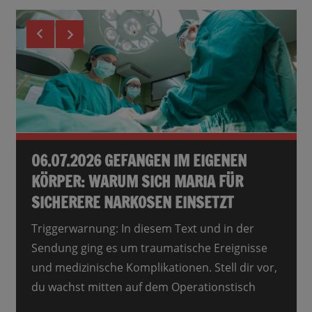
03.08.2026: DER AI ACT IST IN KRAFT
06.07.2026 GEFANGEN IM EIGENEN
01.06.2026 NEUES UND
KÖRPER: WARUM SICH MARIA FÜR
BEMERKENSWERTES
Gestern trat der EU AI Act offiziell in Kraft – ein
SICHERERE NARKOSEN EINSETZT
Meilenstein für die Regulierung künstlicher
Von einer scheinbaren Bombe über
Intelligenz. Doch was bedeutet das für Euch? In
Benzinpreise bis hin zum Geldverdienen mit
Triggerwarnung: In diesem Text und in der
dieser
dem eigenen Elektroauto – Christoph Rothe
Sendung ging es um traumatische Ereignisse
hat für Euch spannende Neuigkeiten gefunden
und medizinische Komplikationen. Stell dir vor,
und darüber
du wachst mitten auf dem Operationstisch