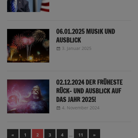
06.01.2025 MUSIK UND
AUSBLICK
3. Januar 2025
CRo
Sendungsinfo
02.12.2024 DER FRÜHESTE
RÜCK- UND AUSBLICK AUF
DAS JAHR 2025!
4. November 2024
CRo
Sendungsinfo
Seitennummerierung
Vorherige
…
Nächste
«
1
2
3
4
11
»