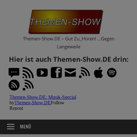
Zum
Th
Inhalt
springen
Sh
Themen-Show.DE – Gut Zu_Hören! …Gegen
Langeweile
Hier ist auch Themen-Show.DE drin:
MENÜ