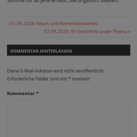
Stimme für all jene erhebt, die ungehört blieben.
AUTOR
Beitragsnavigation
Vorheriger
01.06.2026 Neues und Bemerkenswertes
AUTORIN
Beitrag:
Nächster
07.09.2026: Ihr bestimmt unser Thema
AWARENESS
Beitrag:
BUCH
KOMMENTAR HINTERLASSEN
GESUNDHEIT
GESUNDHEITSSYSTEM
Deine E-Mail-Adresse wird nicht veröffentlicht.
MEDIZIN
Erforderliche Felder sind mit
*
markiert
OPERATION
Kommentar
*