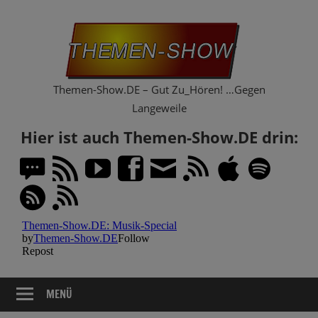
Zum
Th
Inhalt
springen
Sh
Themen-Show.DE – Gut Zu_Hören! …Gegen
Langeweile
Hier ist auch Themen-Show.DE drin:
MENÜ