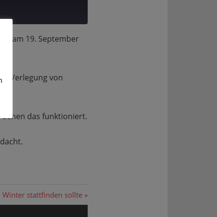
n am 19. September
ine Verlegung von
m
n denen das funktioniert.
edacht.
inter stattfinden sollte