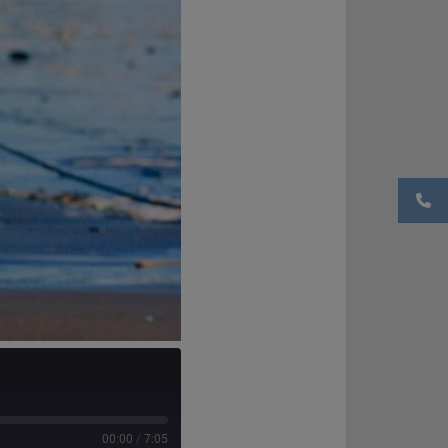
00:00
/
7:05