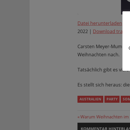
Datei herunterladen
|
I
TEILEN
2022
|
Download transc
RSS FEED
LINK
Carsten Meyer-Mumm und
EMBED
Weihnachten nach.
Tatsächlich gibt es viel
Es stellt sich heraus: d
AUSTRALIEN
PARTY
SO
Beitragsnavi
Vorheriger
Warum Weihnachten im Wi
Beitrag:
KOMMENTAR HINTERLA