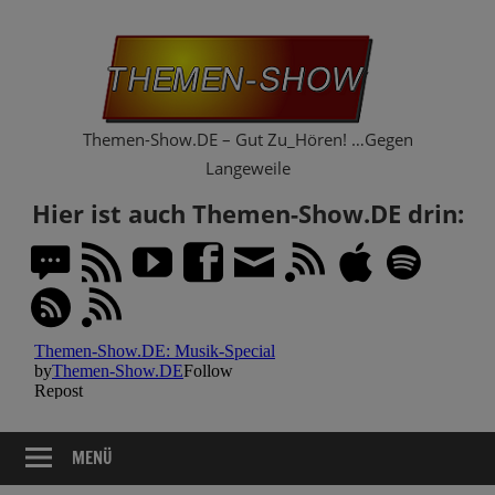
Zum
Th
Inhalt
springen
Sh
Themen-Show.DE – Gut Zu_Hören! …Gegen
Langeweile
Hier ist auch Themen-Show.DE drin:
MENÜ