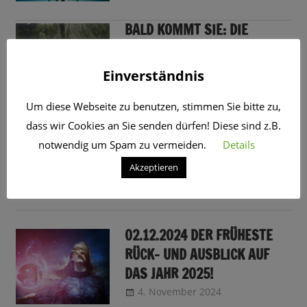
BALD KOMMT SIE: DIE
WEIHNACHTSSPINNE? !
13. Dezember 2025
CRo
Einverständnis
Um diese Webseite zu benutzen, stimmen Sie bitte zu,
01.12.2025
dass wir Cookies an Sie senden dürfen! Diese sind z.B.
WEIHNACHTSTRADITIONEN
notwendig um Spam zu vermeiden.
Details
AUS ALLER WELT
Akzeptieren
3. November 2025
CRo
Sendungsinfo
02.12.2024 DER FRÜHESTE
RÜCK- UND AUSBLICK AUF
DAS JAHR 2025!
4. November 2024
CRo