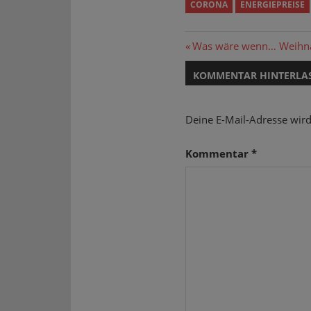
CORONA
ENERGIEPREISE
Beitragsnavi
Vorheriger
Was wäre wenn… Weihn
Beitrag:
KOMMENTAR HINTERLA
Deine E-Mail-Adresse wird 
Kommentar
*