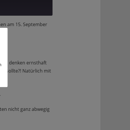
n am 15. September
 Sie denken ernsthaft
m
 sollte?! Natürlich mit
…
ten nicht ganz abwegig