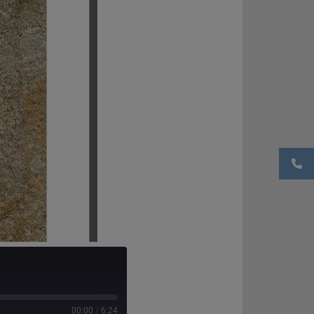
00:00
/
6:24