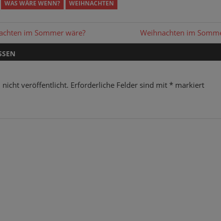
WAS WÄRE WENN?
WEIHNACHTEN
gation
Nächster
achten im Sommer wäre?
Weihnachten im Sommer
Beitrag:
SSEN
nicht veröffentlicht.
Erforderliche Felder sind mit
*
markiert