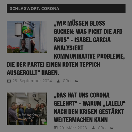
SCHLAGWORT:
CORONA
„WIR MÜSSEN BLOSS G
UCKEN: WAS PICKT DIE AFD R
AUS“ – ISABEL GARCIA A
NALYSIERT K
OMMUNIKATIVE PROBLEME, D
IE DER PARTEI EINEN ROTEN TEPPICH A
USGEROLLT“ HABEN.
23. September 2024
CRo
„DAS HAT UNS CORONA
GELEHRT“ – WARUM „LALELU“
NACH DEN KRISEN GESTÄRKT
WEITERMACHEN KANN
29. März 2023
CRo