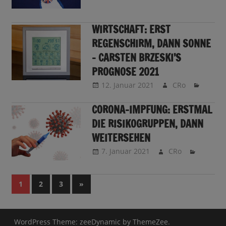
WIRTSCHAFT: ERST
REGENSCHIRM, DANN SONNE
– CARSTEN BRZESKI’S
PROGNOSE 2021
12. Januar 2021
CRo
CORONA-IMPFUNG: ERSTMAL
DIE RISIKOGRUPPEN, DANN
WEITERSEHEN
7. Januar 2021
CRo
Seitennummerierung
Nächste
1
2
3
»
Beiträge
der
Beiträge
WordPress Theme: zeeDynamic by ThemeZee.