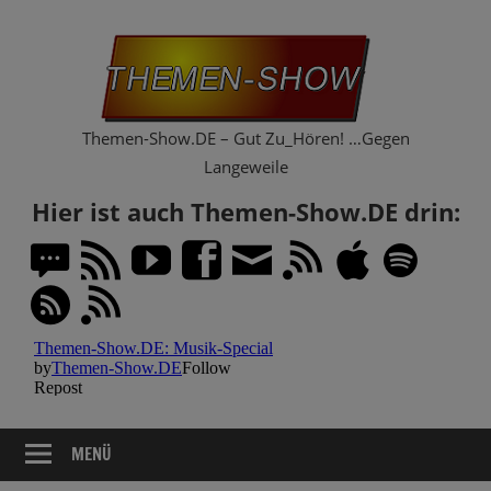
Zum
Th
Inhalt
springen
Sh
Themen-Show.DE – Gut Zu_Hören! …Gegen
Langeweile
Hier ist auch Themen-Show.DE drin:
MENÜ