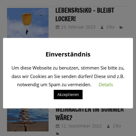
LEBENSRISIKO – BLEIBT
LOCKER!
23. Februar 2023
CRo
WARUM WEIHNACHTEN IM
Einverständnis
WINTER AKTUELL UNGÜNSTIG
Um diese Webseite zu benutzen, stimmen Sie bitte zu,
LIEGT
dass wir Cookies an Sie senden dürfen! Diese sind z.B.
15. September 2022
CRo
notwendig um Spam zu vermeiden.
Details
Akzeptieren
WAS WÄRE WENN…
WEIHNACHTEN IM SOMMER
WÄRE?
12. September 2022
CRo