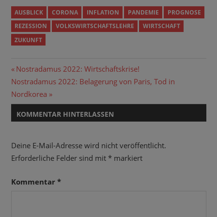
AUSBLICK
CORONA
INFLATION
PANDEMIE
PROGNOSE
REZESSION
VOLKSWIRTSCHAFTSLEHRE
WIRTSCHAFT
ZUKUNFT
Beitragsnavigation
Vorheriger
Nostradamus 2022: Wirtschaftskrise!
Nächster
Beitrag:
Nostradamus 2022: Belagerung von Paris, Tod in
Beitrag:
Nordkorea
KOMMENTAR HINTERLASSEN
Deine E-Mail-Adresse wird nicht veröffentlicht.
Erforderliche Felder sind mit
*
markiert
Kommentar
*