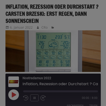
INFLATION, REZESSION ODER DURCHSTART ?
CARSTEN BRZESKI: ERST REGEN, DANN
SONNENSCHEIN
6. Januar 2022
CRo
Nostradamus 2022
Inflation, Rezession oder Durchstart ? Carsten Brzeski: Erst Regen, dann Sonnenschein
PLAY
1X
00:00
/
8:00
EPISODE
ABONNIEREN
TEILEN