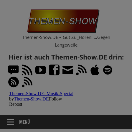
Zum
Th
Inhalt
springen
Sh
Themen-Show.DE – Gut Zu_Hören! …Gegen
Langeweile
Hier ist auch Themen-Show.DE drin:
MENÜ