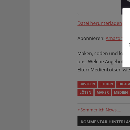
Datei herunterladen
|
I
TEILEN
Amazon
Google Podcasts
Abonnieren:
Amazon
|
LINK
RSS FEED
Maken, coden und löten 
EMBED
uns. Welche Angebote d
ElternMedienLotsen wie 
BASTELN
CODEN
DIGIT
LÖTEN
MAKER
MEDIEN
Beitragsnavi
Vorheriger
Sommerlich News….
Beitrag:
KOMMENTAR HINTERLA