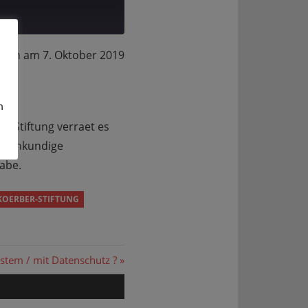
en am 7. Oktober 2019
m
r-Stiftung verraet es
edienkundige
abe.
KOERBER-STIFTUNG
System / mit Datenschutz ?