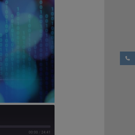
00:00
/
24:41