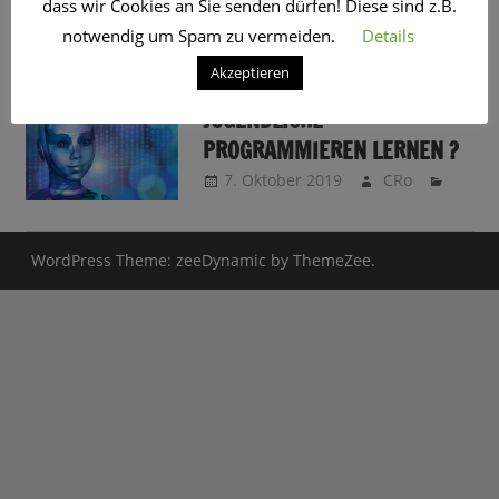
dass wir Cookies an Sie senden dürfen! Diese sind z.B.
SCHLAGWORT:
KOERBER-STIFTUNG
notwendig um Spam zu vermeiden.
Details
Akzeptieren
SOLLTEN KINDER UND
JUGENDLICHE
PROGRAMMIEREN LERNEN ?
7. Oktober 2019
CRo
WordPress Theme: zeeDynamic by ThemeZee.