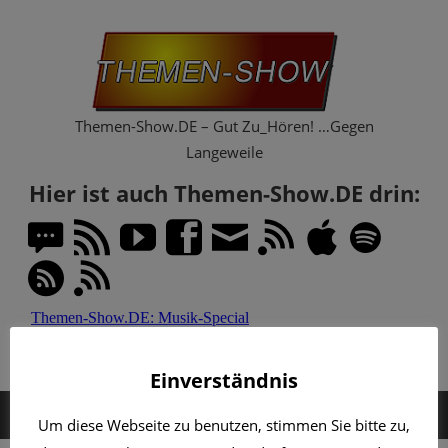
Zum
Th
Inhalt
springen
Sh
Themen-Show.DE – Gut Zu_Hören! …Gegen
Langeweile
Hier ist auch Themen-Show.DE drin:
Einverständnis
MENÜ
Um diese Webseite zu benutzen, stimmen Sie bitte zu,