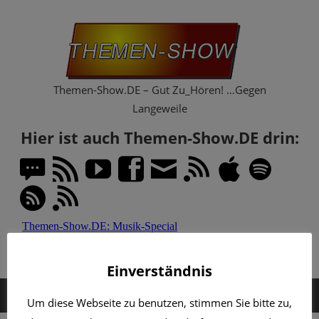
Zum
Th
Inhalt
springen
Sh
Themen-Show.DE – Gut Zu_Hören! …Gegen
Langeweile
Hier ist auch Themen-Show.DE drin:
Einverständnis
MENÜ
Um diese Webseite zu benutzen, stimmen Sie bitte zu,