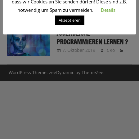
dass wir Cookies an Sie senden dürfen! Diese sind z.B.
SCHLAGWORT:
LÖTEN
notwendig um Spam zu vermeiden.
Details
Akzeptieren
SOLLTEN KINDER UND
JUGENDLICHE
PROGRAMMIEREN LERNEN ?
7. Oktober 2019
CRo
WordPress Theme: zeeDynamic by ThemeZee.