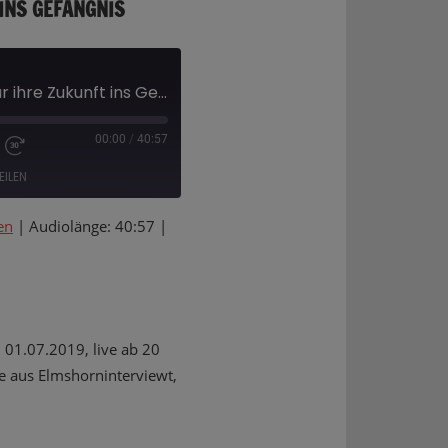
 INS GEFÄNGNIS
Jugendliche gehen für ihre Zukunft ins Gefängnis
00:00
/
40:57
EILEN
en
|
Audiolänge: 40:57
|
Deezer
01.07.2019, live ab 20
e aus Elmshorninterviewt,