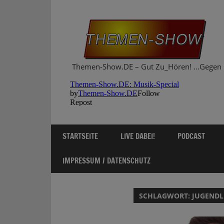
Zum
Inhalt
springen
Themen-Show.DE – Gut Zu_Hören! …Gegen 
STARTSEITE
LIVE DABEI!
PODCAST
IMPRESSUM / DATENSCHUTZ
SCHLAGWORT:
JUGENDL