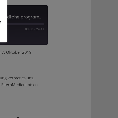
Sollten Kinder und Jugendliche programmieren lernen ?
m
00:00
/
24:41
EILEN
7. Oktober 2019
Deezer
ung verraet es uns.
e ElternMedienLotsen