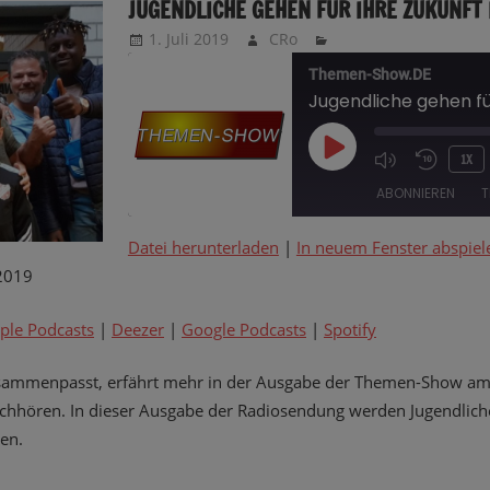
JUGENDLICHE GEHEN FÜR IHRE ZUKUNFT
1. Juli 2019
CRo
Themen-Show.DE
PLAY
1X
EPISODE
ABONNIEREN
T
Datei herunterladen
|
In neuem Fenster abspiel
TEILEN
Amazon
Apple Podcasts
2019
Google Podcasts
Spotify
LINK
ple Podcasts
|
Deezer
|
Google Podcasts
|
Spotify
RSS FEED
EMBED
zusammenpasst, erfährt mehr in der Ausgabe der Themen-Show am 
achhören. In dieser Ausgabe der Radiosendung werden Jugendlich
en.