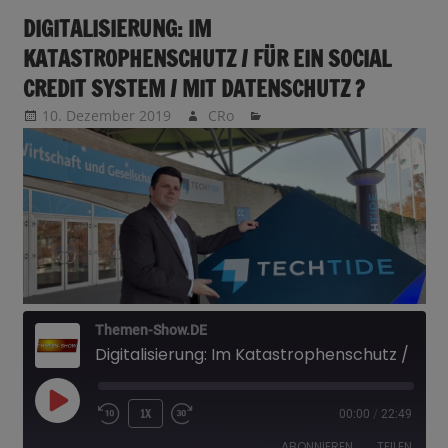
DIGITALISIERUNG: IM
KATASTROPHENSCHUTZ / FÜR EIN SOCIAL
CREDIT SYSTEM / MIT DATENSCHUTZ ?
10. Dezember 2019
CRo
Themen-Show.DE
Digitalisierung: Im Katastrophenschutz / für ein Social Credit System / mit Datenschutz ?
PLAY
1X
00:00
/
22:49
EPISODE
ABONNIEREN
TEILEN