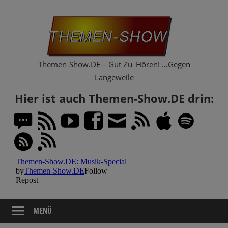
Zum
Th
Inhalt
springen
Sh
Themen-Show.DE – Gut Zu_Hören! …Gegen
Langeweile
Hier ist auch Themen-Show.DE drin:
MENÜ