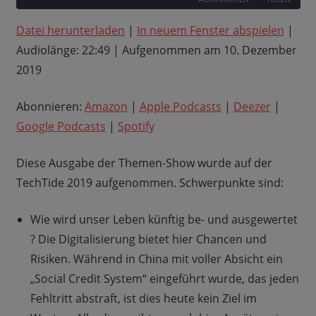
Datei herunterladen
|
In neuem Fenster abspielen
|
TEILEN
Amazon
Apple Podcasts
Audiolänge: 22:49
|
Aufgenommen am 10. Dezember
Deezer
Google Podcasts
LINK
2019
Spotify
EMBED
RSS FEED
Abonnieren:
Amazon
|
Apple Podcasts
|
Deezer
|
Google Podcasts
|
Spotify
Diese Ausgabe der Themen-Show wurde auf der
TechTide 2019 aufgenommen. Schwerpunkte sind:
Wie wird unser Leben künftig be- und ausgewertet
? Die Digitalisierung bietet hier Chancen und
Risiken. Während in China mit voller Absicht ein
„Social Credit System“ eingeführt wurde, das jeden
Fehltritt abstraft, ist dies heute kein Ziel im