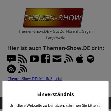
Zum
Th
Inhalt
springen
Sh
Themen-Show.DE – Gut Zu_Hören! …Gegen
Langeweile
Hier ist auch Themen-Show.DE drin:
Einverständnis
MENÜ
Um diese Webseite zu benutzen, stimmen Sie bitte zu,