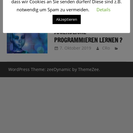
dass wir Cookies an Sie senden dürfen! Diese sind z.B.
SCHLAGWORT:
MAKER
notwendig um Spam zu vermeiden.
Details
Akzeptieren
SOLLTEN KINDER UND
JUGENDLICHE
PROGRAMMIEREN LERNEN ?
7. Oktober 2019
CRo
WordPress Theme: zeeDynamic by ThemeZee.