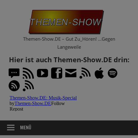
Zum
Th
Inhalt
springen
Sh
Themen-Show.DE – Gut Zu_Hören! …Gegen
Langeweile
Hier ist auch Themen-Show.DE drin:
MENÜ