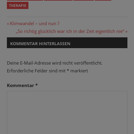
THERAPIE
Beitragsnavigation
Vorheriger
Klimwandel – und nun ?
Beitrag:
Nächster
„So richtig glücklich war ich in der Zeit eigentlich nie“
Beitrag:
KOMMENTAR HINTERLASSEN
Deine E-Mail-Adresse wird nicht veröffentlicht.
Erforderliche Felder sind mit
*
markiert
Kommentar
*