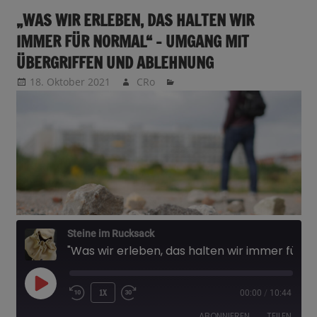
„WAS WIR ERLEBEN, DAS HALTEN WIR
IMMER FÜR NORMAL“ – UMGANG MIT
ÜBERGRIFFEN UND ABLEHNUNG
18. Oktober 2021
CRo
Steine im Rucksack
"Was wir erleben, das halten wir immer für normal" - Umgang mit Übergriffen und Ablehnung
PLAY
1X
00:00
/
10:44
EPISODE
ABONNIEREN
TEILEN