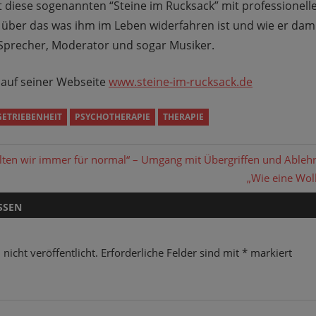
at diese sogenannten “Steine im Rucksack” mit professionell
 über das was ihm im Leben widerfahren ist und wie er dam
 Sprecher, Moderator und sogar Musiker.
r auf seiner Webseite
www.steine-im-rucksack.de
GETRIEBENHEIT
PSYCHOTHERAPIE
THERAPIE
gation
alten wir immer für normal“ – Umgang mit Übergriffen und Able
Nächster
„Wie eine Wolk
Beitrag:
SSEN
nicht veröffentlicht.
Erforderliche Felder sind mit
*
markiert