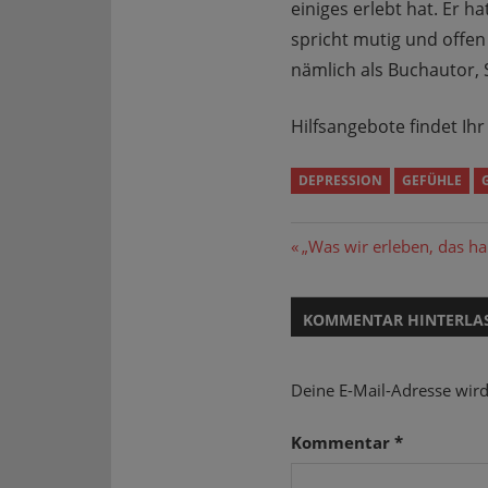
einiges erlebt hat. Er h
spricht mutig und offen
nämlich als Buchautor,
Hilfsangebote findet Ih
DEPRESSION
GEFÜHLE
Beitragsnavi
Vorheriger
„Was wir erleben, das h
Beitrag:
KOMMENTAR HINTERLA
Deine E-Mail-Adresse wird 
Kommentar
*