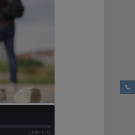
00:00
/
15:42