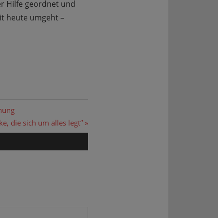
er Hilfe geordnet und
it heute umgeht –
hnung
e, die sich um alles legt“