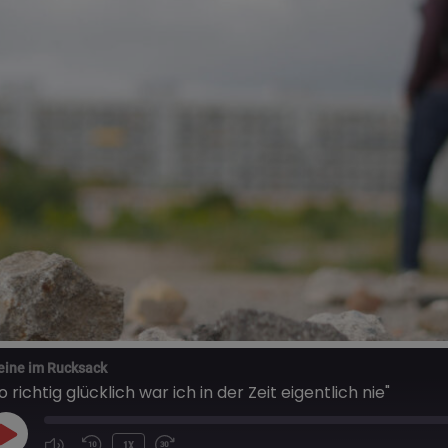
eine im Rucksack
o richtig glücklich war ich in der Zeit eigentlich nie"
PLAY
1X