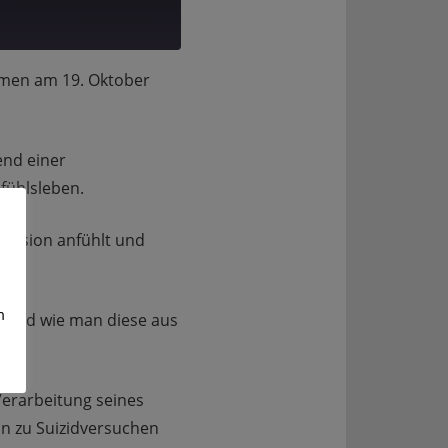
en am 19. Oktober
end einer
fühlsleben.
pression anfühlt und
m
d und wie man diese aus
 Verarbeitung seines
in zu Suizidversuchen