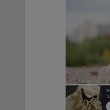
St
"S