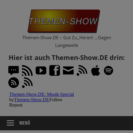
Zum
Th
Inhalt
springen
Sh
Themen-Show.DE – Gut Zu_Hören! …Gegen
Langeweile
Hier ist auch Themen-Show.DE drin:
MENÜ