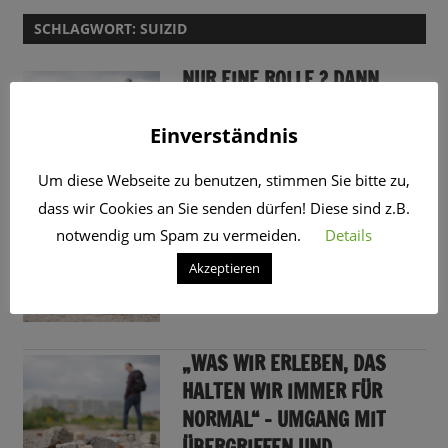
SCHLAGWORT:
SUIZID
NUR EINE ROLLE ? DANN
WENIGSTENS DIE RICHTIGE!
Einverständnis
21. Oktober 2021
CRo
Um diese Webseite zu benutzen, stimmen Sie bitte zu,
dass wir Cookies an Sie senden dürfen! Diese sind z.B.
„WIE EINE WOLKE, DIE SICH
notwendig um Spam zu vermeiden.
Details
UM ALLES LEGT“
Akzeptieren
20. Oktober 2021
CRo
„WAS WIR ERLEBEN, DAS
HALTEN WIR IMMER FÜR
NORMAL“ – UMGANG MIT
ÜBERGRIFFEN UND