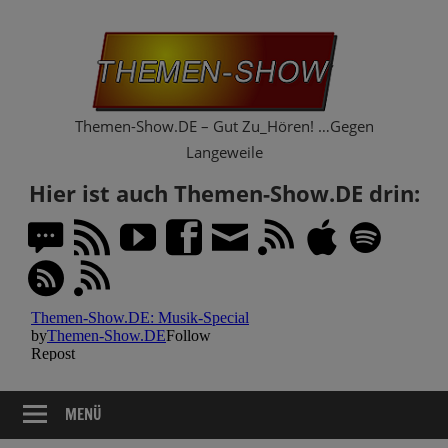
Zum
Th
Inhalt
springen
Sh
Themen-Show.DE – Gut Zu_Hören! …Gegen
Langeweile
Hier ist auch Themen-Show.DE drin:
MENÜ