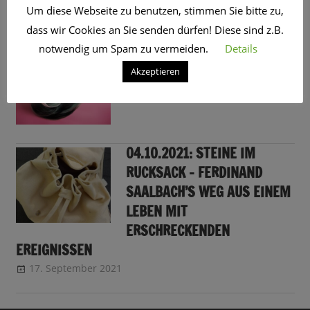
Um diese Webseite zu benutzen, stimmen Sie bitte zu,
SCHLAGWORT:
MUSIKER
dass wir Cookies an Sie senden dürfen! Diese sind z.B.
notwendig um Spam zu vermeiden.
Details
MUSIK ENTDECKEN OHNE
STREAMING-ABO
Akzeptieren
11. April 2022
CRo
04.10.2021: STEINE IM
RUCKSACK – FERDINAND
SAALBACH’S WEG AUS EINEM
LEBEN MIT
ERSCHRECKENDEN
EREIGNISSEN
17. September 2021
CRo
Sendungsinfo