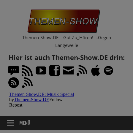
Zum
Th
Inhalt
springen
Sh
Themen-Show.DE – Gut Zu_Hören! …Gegen
Langeweile
Hier ist auch Themen-Show.DE drin:
MENÜ