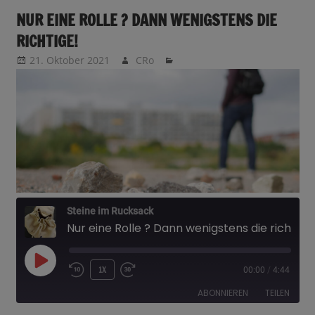
NUR EINE ROLLE ? DANN WENIGSTENS DIE
RICHTIGE!
21. Oktober 2021
CRo
Steine im Rucksack
Nur eine Rolle ? Dann wenigstens die richtige!
PLAY
1X
00:00
/
4:44
EPISODE
ABONNIEREN
TEILEN