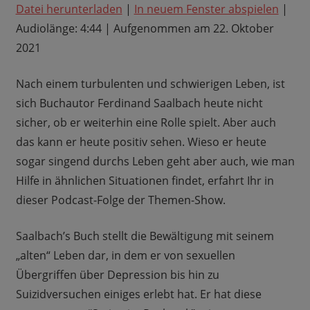
Datei herunterladen
|
In neuem Fenster abspielen
|
TEILEN
RSS FEED
Audiolänge: 4:44
|
Aufgenommen am 22. Oktober
LINK
2021
EMBED
Nach einem turbulenten und schwierigen Leben, ist
sich Buchautor Ferdinand Saalbach heute nicht
sicher, ob er weiterhin eine Rolle spielt. Aber auch
das kann er heute positiv sehen. Wieso er heute
sogar singend durchs Leben geht aber auch, wie man
Hilfe in ähnlichen Situationen findet, erfahrt Ihr in
dieser Podcast-Folge der Themen-Show.
Saalbach’s Buch stellt die Bewältigung mit seinem
„alten“ Leben dar, in dem er von sexuellen
Übergriffen über Depression bis hin zu
Suizidversuchen einiges erlebt hat. Er hat diese