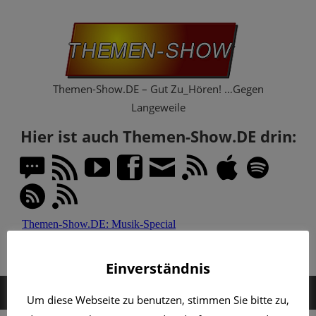
Zum
Th
Inhalt
springen
Sh
Themen-Show.DE – Gut Zu_Hören! …Gegen
Langeweile
Hier ist auch Themen-Show.DE drin:
Einverständnis
MENÜ
Um diese Webseite zu benutzen, stimmen Sie bitte zu,