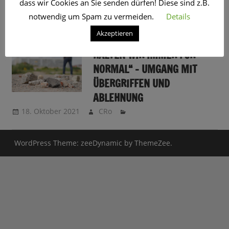
dass wir Cookies an Sie senden dürfen! Diese sind z.B.
SCHLAGWORT:
MODERATOR
notwendig um Spam zu vermeiden.
Details
Akzeptieren
„WAS WIR ERLEBEN, DAS
HALTEN WIR IMMER FÜR
NORMAL“ – UMGANG MIT
ÜBERGRIFFEN UND
ABLEHNUNG
18. Oktober 2021
CRo
WordPress Theme: zeeDynamic by ThemeZee.