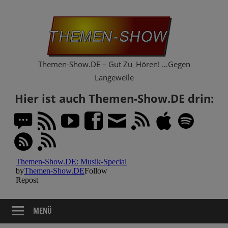
Zum
Th
Inhalt
springen
Sh
Themen-Show.DE – Gut Zu_Hören! …Gegen
Langeweile
Hier ist auch Themen-Show.DE drin:
MENÜ