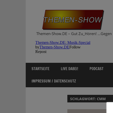
Zum
Inhalt
springen
Themen-Show.DE – Gut Zu_Hören! …Gegen 
STARTSEITE
LIVE DABEI!
PODCAST
IMPRESSUM / DATENSCHUTZ
SCHLAGWORT:
CMM