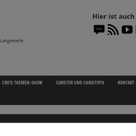
Themen-
Hier ist auc
Show.DE
Langeweile
CRO’S THEMEN-SHOW
CARSTEN UND CHRISTOPH
KONTAKT
04.11.2019 MUSIK-DUELL! IHR SEID DER