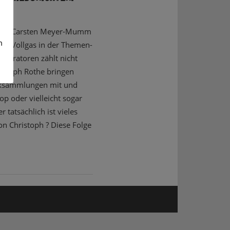
 habt: Carsten Meyer-Mumm
m
er Vollgas in der Themen-
deratoren zählt nicht
stoph Rothe bringen
siksammlungen mit und
Pop oder vielleicht sogar
r tatsächlich ist vieles
von Christoph ? Diese Folge