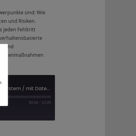
erpunkte sind: Wie
cen und Risiken.
 jeden Fehltritt
e verhaltensbasierte
nz und
um Gegenmaßnahmen
 ?
m
Digitalisierung: Im Katastrophenschutz / für ein Social Credit System / mit Datenschutz ?
00:00
/
22:49