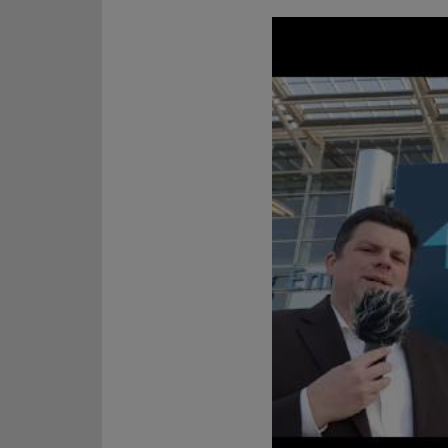
Google Podcasts
LINK
RSS FEED
EMBED