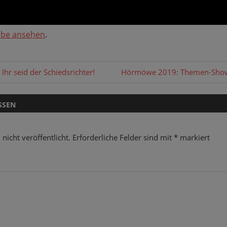
ube ansehen
.
gation
Nächster
Ihr seid der Schiedsrichter!
Hörmöwe 2019: Themen-Show
Beitrag:
SSEN
nicht veröffentlicht.
Erforderliche Felder sind mit
*
markiert