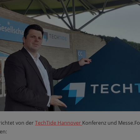
ichtet von der
TechTide Hannover
Konferenz und Messe.F
en: