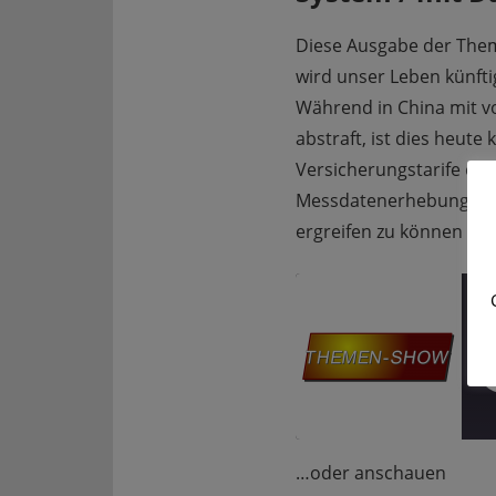
Diese Ausgabe der The
wird unser Leben künfti
Während in China mit vol
abstraft, ist dies heute
Versicherungstarife etc
Messdatenerhebung, v
ergreifen zu können ?Ist
Th
…oder anschauen
TEILEN
Amazon