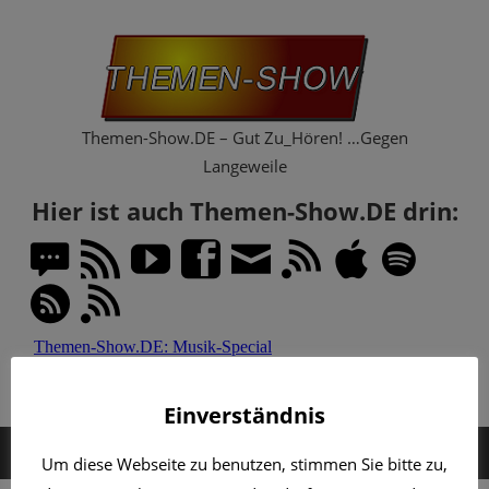
Zum
Th
Inhalt
springen
Sh
Themen-Show.DE – Gut Zu_Hören! …Gegen
Langeweile
Hier ist auch Themen-Show.DE drin:
Einverständnis
MENÜ
Um diese Webseite zu benutzen, stimmen Sie bitte zu,