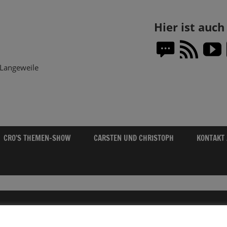
Themen-
Hier ist auc
Show.DE
Langeweile
CRO’S THEMEN-SHOW
CARSTEN UND CHRISTOPH
KONTAKT
04.11.2019 MUSIK-DUELL! IHR SEID DER