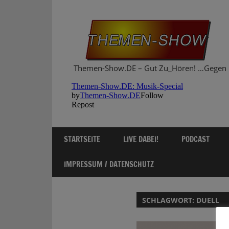
Zum
Inhalt
springen
Themen-Show.DE – Gut Zu_Hören! …Gegen 
STARTSEITE
LIVE DABEI!
PODCAST
IMPRESSUM / DATENSCHUTZ
SCHLAGWORT:
DUELL