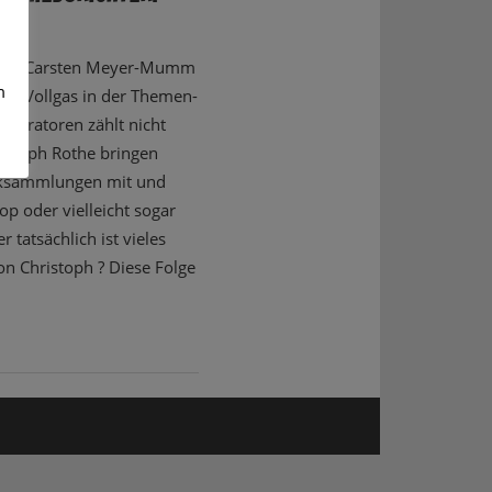
 habt: Carsten Meyer-Mumm
m
er Vollgas in der Themen-
deratoren zählt nicht
stoph Rothe bringen
siksammlungen mit und
Pop oder vielleicht sogar
r tatsächlich ist vieles
von Christoph ? Diese Folge