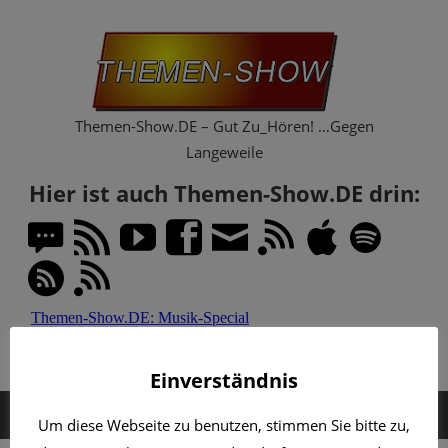
Zum
Th
Inhalt
springen
Sh
Themen-Show.DE – Gut Zu_Hören! …Gegen
Langeweile
Hier ist auch Themen-Show.DE drin:
Einverständnis
MENÜ
Um diese Webseite zu benutzen, stimmen Sie bitte zu,