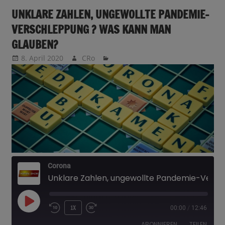
UNKLARE ZAHLEN, UNGEWOLLTE PANDEMIE-
VERSCHLEPPUNG ? WAS KANN MAN
GLAUBEN?
8. April 2020
CRo
Corona
Unklare Zahlen, ungewollte Pandemie-Verschleppung ? Was kann man glauben?
PLAY
1X
00:00
/
12:46
EPISODE
ABONNIEREN
TEILEN