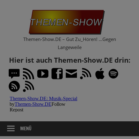
Zum
Th
Inhalt
springen
Sh
Themen-Show.DE – Gut Zu_Hören! …Gegen
Langeweile
Hier ist auch Themen-Show.DE drin:
MENÜ