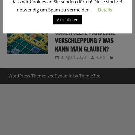
dass wir Cookies an Sie senden dürfen! Diese sind z.B.
SCHLAGWORT:
ARZT
notwendig um Spam zu vermeiden.
Details
Akzeptieren
UNKLARE ZAHLEN,
UNGEWOLLTE PANDEMIE-
VERSCHLEPPUNG ? WAS
KANN MAN GLAUBEN?
8. April 2020
CRo
WordPress Theme: zeeDynamic by ThemeZee.