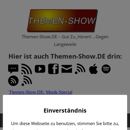
Zum
Th
Inhalt
springen
Sh
Themen-Show.DE – Gut Zu_Hören! …Gegen
Langeweile
Hier ist auch Themen-Show.DE drin:
Einverständnis
MENÜ
Um diese Webseite zu benutzen, stimmen Sie bitte zu,