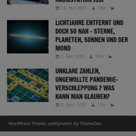
12. Mai 2025
CRo
LICHTJAHRE ENTFERNT UND
DOCH SO NAH – STERNE,
PLANETEN, SONNEN UND DER
MOND
5. Mai 2025
CRo
UNKLARE ZAHLEN,
UNGEWOLLTE PANDEMIE-
VERSCHLEPPUNG ? WAS
KANN MAN GLAUBEN?
8. April 2020
CRo
WordPress Theme: zeeDynamic by ThemeZee.