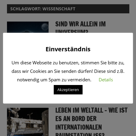
SCHLAGWORT:
WISSENSCHAFT
SIND WIR ALLEIN IM
UNIVERSUM?
26. Mai 2025
CRo
Einverständnis
Um diese Webseite zu benutzen, stimmen Sie bitte zu,
VON MONDHOTELS UND
dass wir Cookies an Sie senden dürfen! Diese sind z.B.
MONDDÖRFERN: DER MOND
notwendig um Spam zu vermeiden.
Details
RUFT!
Akzeptieren
19. Mai 2025
CRo
LEBEN IM WELTALL – WIE IST
ES AN BORD DER
INTERNATIONALEN
RAUMSTATION ISS?