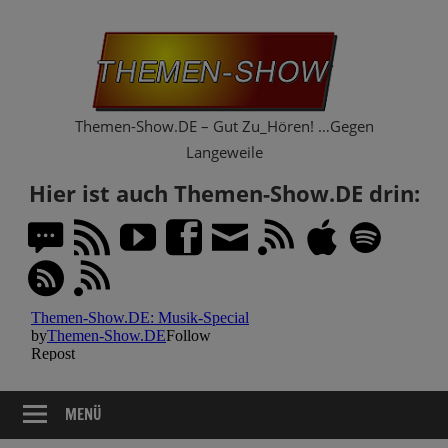
Zum
Th
Inhalt
springen
Sh
Themen-Show.DE – Gut Zu_Hören! …Gegen
Langeweile
Hier ist auch Themen-Show.DE drin:
MENÜ