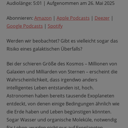
Audiolänge: 5:01
|
Aufgenommen am 26. Mai 2025
Deezer
Google Podcasts
LINK
Spotify
Abonnieren:
Amazon
|
Apple Podcasts
|
Deezer
|
EMBED
RSS FEED
Google Podcasts
|
Spotify
Werden wir beobachtet? Gibt es vielleicht sogar das
Risiko eines galaktischen Überfalls?
Bei der schieren Größe des Kosmos – Millionen von
Galaxien und Milliarden von Sternen – erscheint die
Wahrscheinlichkeit, dass irgendwo anders
intelligentes Leben entstanden ist, hoch.
Astronomen haben bereits tausende Exoplaneten
entdeckt, von denen einige Bedingungen ähnlich wie
die Erde haben und Leben begünstigen könnten.
Sogar Wasser und organische Moleküle, notwendig
für Leben, wurden nicht nur auf Exoplaneten,