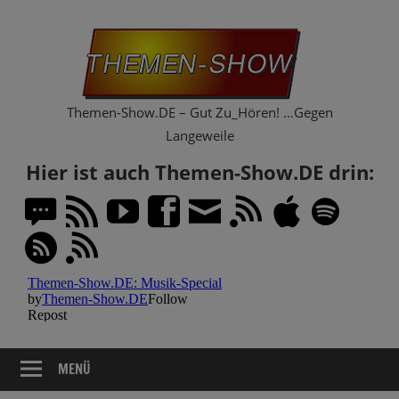
Zum
Th
Inhalt
springen
Sh
Themen-Show.DE – Gut Zu_Hören! …Gegen
Langeweile
Hier ist auch Themen-Show.DE drin:
MENÜ