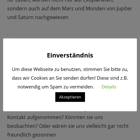
sondern auch auf dem Mars und Monden von Jupiter
und Saturn nachgewiesen
.
Doch das Leben auf der Erde ist komplex, das
Einverständnis
Ergebnis vieler Zufälle, und viele Planeten sind
schlicht lebensfeindlich
Um diese Webseite zu benutzen, stimmen Sie bitte zu,
dass wir Cookies an Sie senden dürfen! Diese sind z.B.
.
notwendig um Spam zu vermeiden.
Details
Akzeptieren
Was bedeuten unklare UFO-Sichtungen? Und warum
haben Außerirdische, falls es sie gibt, noch keinen
Kontakt aufgenommen? Könnten sie uns
beobachten? Oder wären sie uns vielleicht gar nicht
freundlich gesonnen