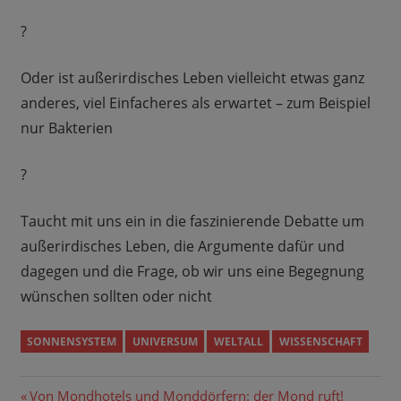
?
Oder ist außerirdisches Leben vielleicht etwas ganz
anderes, viel Einfacheres als erwartet – zum Beispiel
nur Bakterien
?
Taucht mit uns ein in die faszinierende Debatte um
außerirdisches Leben, die Argumente dafür und
dagegen und die Frage, ob wir uns eine Begegnung
wünschen sollten oder nicht
SONNENSYSTEM
UNIVERSUM
WELTALL
WISSENSCHAFT
Beitragsnavigation
Vorheriger
Von Mondhotels und Monddörfern: der Mond ruft!