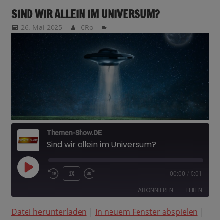
SIND WIR ALLEIN IM UNIVERSUM?
26. Mai 2025
CRo
Themen-Show.DE
Sind wir allein im Universum?
PLAY
1X
00:00
/
5:01
EPISODE
ABONNIEREN
TEILEN
Datei herunterladen
|
In neuem Fenster abspielen
|
TEILEN
Amazon
Apple Podcasts