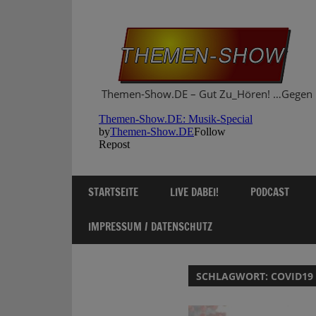
Zum
Inhalt
springen
Themen-Show.DE – Gut Zu_Hören! …Gegen 
STARTSEITE
LIVE DABEI!
PODCAST
IMPRESSUM / DATENSCHUTZ
SCHLAGWORT:
COVID19