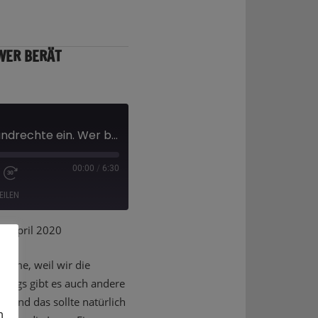
WER BERÄT
Corona schränkt Grundrechte ein. Wer berät eigentlich die Politiker?
00:00
/
6:30
EILEN
 April 2020
thome, weil wir die
dings gibt es auch andere
 und das sollte natürlich
m