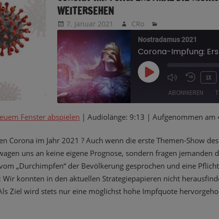
WEITERSEHEN
7. Januar 2021
CRo
Nostradamus 2021
PLAY
1X
EPISODE
ABONNIEREN
T
neuem Fenster abspielen
|
Audiolänge: 9:13
|
Aufgenommen am 4
TEILEN
RSS FEED
hen Corona im Jahr 2021 ? Auch wenn die erste Themen-Show des J
LINK
 wagen uns an keine eigene Prognose, sondern fragen jemanden de
d vom „Durchimpfen“ der Bevölkerung gesprochen und eine Pflich
EMBED
: Wir konnten in den aktuellen Strategiepapieren nicht herausfind
ls Ziel wird stets nur eine möglichst hohe Impfquote hervorgeho