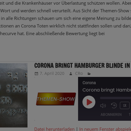
it und die Krankenhäuser vor Überlastung schützen wollen. Aber
Wort und werden schnell verurteilt. Aus Sicht der Themen-Show 
EMBED
n alle Richtungen schauen um sich eine eigene Meinung zu bilden
ionen an Corona Toten wirklich nicht stattfinden sollen und da
ecurve hat. Eine abschließende Bewertung liegt bei
CORONA BRINGT HAMBURGER BLINDE IN
7. April 2020
CRo
Corona
PLAY
1X
EPISODE
ABONNIEREN
T
Datei herunterladen
|
In neuem Fenster abspiel