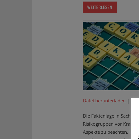
WEITERLESEN
Datei herunterladen
|
In 
Die Faktenlage in Sachen C
Risikogruppen vor Krankhe
Aspekte zu beachten. Imme