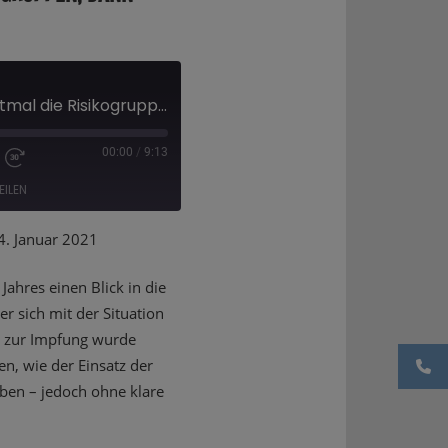
Corona-Impfung: Erstmal die Risikogruppen, dann weitersehen
00:00
/
9:13
EILEN
. Januar 2021
ahres einen Blick in die
r sich mit der Situation
t zur Impfung wurde
en, wie der Einsatz der
ben – jedoch ohne klare