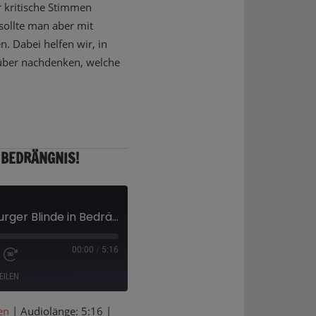
 kritische Stimmen
sollte man aber mit
. Dabei helfen wir, in
rüber nachdenken, welche
 BEDRÄNGNIS!
Corona bringt Hamburger Blinde in Bedrängnis!
00:00
/
5:16
EILEN
en
|
Audiolänge: 5:16
|