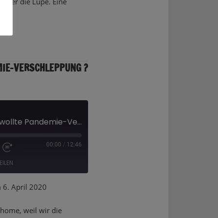
unter die Lupe. Eine
MIE-VERSCHLEPPUNG ?
Unklare Zahlen, ungewollte Pandemie-Verschleppung ? Was kann man glauben?
00:00
/
12:46
EILEN
6. April 2020
thome, weil wir die