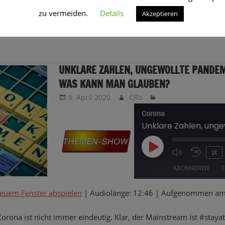
uch die Unabhängigkeit der Berater unserer Regierung nehmen wir 
zu vermeiden.
Details
Akzeptieren
tet ihr euch natürlich selbst bilden.
UNKLARE ZAHLEN, UNGEWOLLTE PANDE
WAS KANN MAN GLAUBEN?
8. April 2020
CRo
Corona
PLAY
1X
EPISODE
ABONNIEREN
T
neuem Fenster abspielen
|
Audiolänge: 12:46
|
Aufgenommen am 
TEILEN
RSS FEED
orona ist nicht immer eindeutig. Klar, der Mainstream ist #staya
LINK