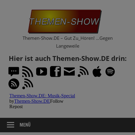
Zum
Th
Inhalt
springen
Sh
Themen-Show.DE – Gut Zu_Hören! …Gegen
Langeweile
Hier ist auch Themen-Show.DE drin:
MENÜ