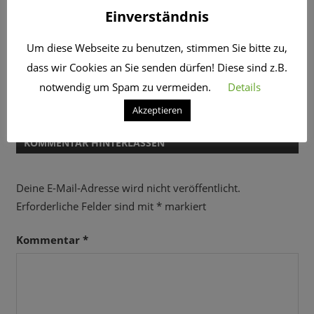
Einverständnis
CORONA
LOCKDOWN
PODCAST
REISE
Um diese Webseite zu benutzen, stimmen Sie bitte zu,
Beitragsnavigation
Vorheriger
Hamburg’s Blindenverein: Kein Jubiläumsfest, kein
dass wir Cookies an Sie senden dürfen! Diese sind z.B.
Beitrag:
Vereinsleben, dafür Mützen und psychologische
notwendig um Spam zu vermeiden.
Details
Betreuung!
Akzeptieren
Nächster
Digitalisierung durch Lockdown ausgebremst
Beitrag:
KOMMENTAR HINTERLASSEN
Deine E-Mail-Adresse wird nicht veröffentlicht.
Erforderliche Felder sind mit
*
markiert
Kommentar
*