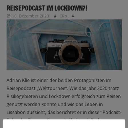
REISEPODCAST IM LOCKDOWN?!
16. Dezember 2020
CRo
Adrian Klie ist einer der beiden Protagonisten im
Reisepodcast „Welttournee“. Wie das Jahr 2020 trotz
Risikogebieten und Lockdown erfolgreich zum Reisen
genutzt werden konnte und wie das Leben in
Lissabon aussieht, das berichtet er in dieser Podcast-
Folge der Themen-Show mit Christoph Rothe