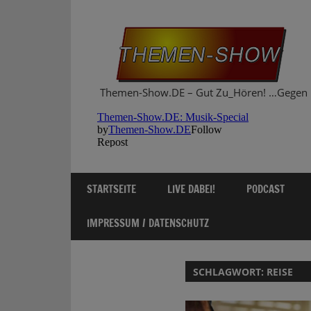
Zum
Inhalt
springen
Themen-Show.DE – Gut Zu_Hören! …Gegen 
STARTSEITE
LIVE DABEI!
PODCAST
IMPRESSUM / DATENSCHUTZ
SCHLAGWORT:
REISE