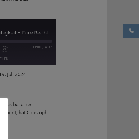
Umgang mit Flugunfähigkeit - Eure Rechte bei Verspätung und Stornierung
00:00
/
4:07
EILEN
. Juli 2024
Deezer
rt das bei einer
n könnt, hat Christoph
m