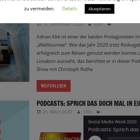
zu vermeiden.
Details
Akzeptieren
REISEPODCAST IM LOCKDOWN?!
16. Dezember 2020
CRo
Adrian Klie ist einer der beiden Protagonisten 
„Welttournee“. Wie das Jahr 2020 trotz Risikog
erfolgreich zum Reisen genutzt werden konnte 
Lissabon aussieht, das berichtet er in dieser P
Show mit Christoph Rothe
WEITERLESEN
PODCASTS: SPRICH DAS DOCH MAL IN EI
25. März 2020
CRo
Social Media Week 2020