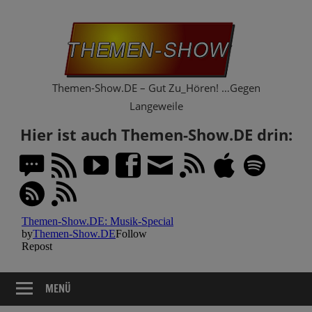
Zum
Th
Inhalt
springen
Sh
Themen-Show.DE – Gut Zu_Hören! …Gegen
Langeweile
Hier ist auch Themen-Show.DE drin:
MENÜ