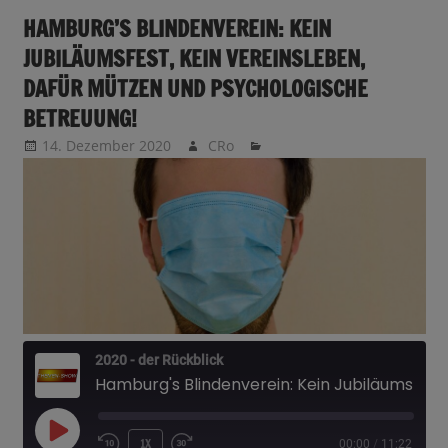
HAMBURG’S BLINDENVEREIN: KEIN
JUBILÄUMSFEST, KEIN VEREINSLEBEN,
DAFÜR MÜTZEN UND PSYCHOLOGISCHE
BETREUUNG!
14. Dezember 2020
CRo
2020 - der Rückblick
Hamburg's Blindenverein: Kein Jubiläumsfest, kein Vereinsleben, dafür Mützen und psychologische Betreuung!
PLAY
1X
00:00
/
11:22