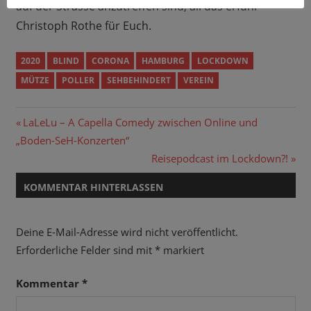
auf der Strasse anzutreffen sind, all das erfuhr
Christoph Rothe für Euch.
2020
BLIND
CORONA
HAMBURG
LOCKDOWN
MÜTZE
POLLER
SEHBEHINDERT
VEREIN
Beitragsnavigation
Vorheriger
LaLeLu – A Capella Comedy zwischen Online und
Beitrag:
„Boden-SeH-Konzerten“
Nächster
Reisepodcast im Lockdown?!
Beitrag:
KOMMENTAR HINTERLASSEN
Deine E-Mail-Adresse wird nicht veröffentlicht.
Erforderliche Felder sind mit
*
markiert
Kommentar
*