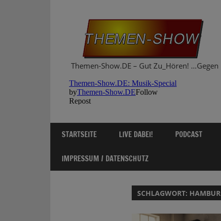
Zum
Inhalt
springen
Themen-Show.DE – Gut Zu_Hören! …Gegen 
STARTSEITE
LIVE DABEI!
PODCAST
IMPRESSUM / DATENSCHUTZ
SCHLAGWORT:
HAMBUR