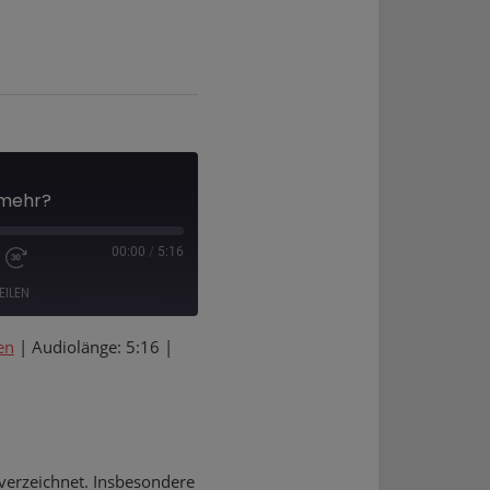
 mehr?
00:00
/
5:16
EILEN
en
|
Audiolänge: 5:16
|
Deezer
verzeichnet. Insbesondere