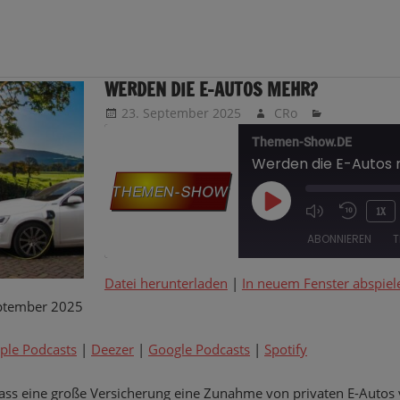
WERDEN DIE E-AUTOS MEHR?
23. September 2025
CRo
Themen-Show.DE
Werden die E-Autos
PLAY
1X
EPISODE
ABONNIEREN
T
Datei herunterladen
|
In neuem Fenster abspiel
TEILEN
Amazon
Apple Podcasts
ptember 2025
Google Podcasts
Spotify
LINK
ple Podcasts
|
Deezer
|
Google Podcasts
|
Spotify
RSS FEED
EMBED
dass eine große Versicherung eine Zunahme von privaten E-Autos 