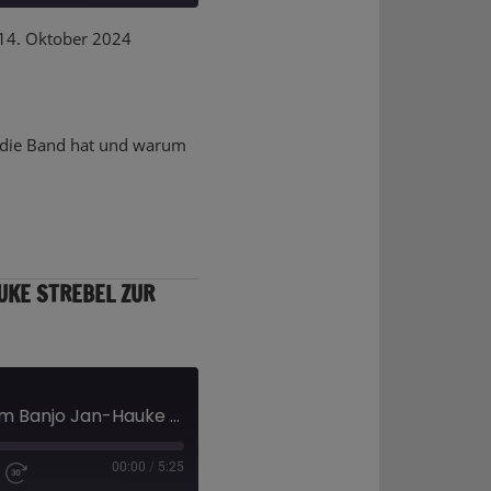
4. Oktober 2024
Deezer
on die Band hat und warum
UKE STREBEL ZUR
Wie der Vater mit dem Banjo Jan-Hauke Strebel zur Posaune brachte
00:00
/
5:25