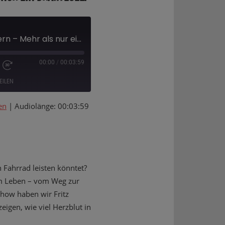
Freiheit auf zwei Rädern – Mehr als nur ein Drahtesel!
00:00
/
00:03:59
EILEN
en
|
Audiolänge: 00:03:59
Deezer
 Fahrrad leisten könntet?
 am Leben – vom Weg zur
Show haben wir Fritz
igen, wie viel Herzblut in