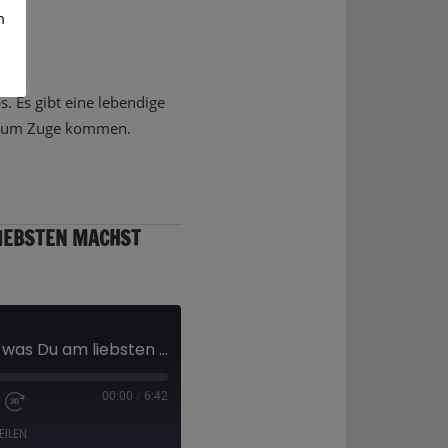
m
s. Es gibt eine lebendige
e zum Zuge kommen.
LIEBSTEN MACHST
"Stell Dir mal vor, das was Du am liebsten machst musst Du machen" - Jazz als Hobby
00:00
/
6:42
EILEN