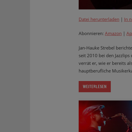
Datei herunterladen
|
In 
Abonnieren:
Amazon
|
Ap
Jan-Hauke Strebel berichte
seit 2010 bei den Jazzlip
verrät er, wie er bereits 
hauptberufliche Musikerka
WEITERLESEN