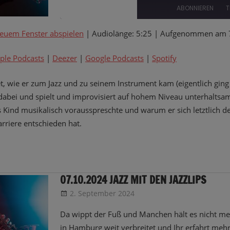
EPISODE
ABONNIEREN
T
neuem Fenster abspielen
|
Audiolänge: 5:25
|
Aufgenommen am 7
TEILEN
Amazon
Apple Podcasts
Google Podcasts
Spotify
ple Podcasts
|
Deezer
|
Google Podcasts
|
Spotify
LINK
RSS FEED
t, wie er zum Jazz und zu seinem Instrument kam (eigentlich ging 
EMBED
s dabei und spielt und improvisiert auf hohem Niveau unterhaltsa
als Kind musikalisch vorausspreschte und warum er sich letztlich 
rriere entschieden hat.
07.10.2024 JAZZ MIT DEN JAZZLIPS
2. September 2024
CRo
Sendungsinfo
Da wippt der Fuß und Manchen hält es nicht mehr
in Hamburg weit verbreitet und Ihr erfahrt meh