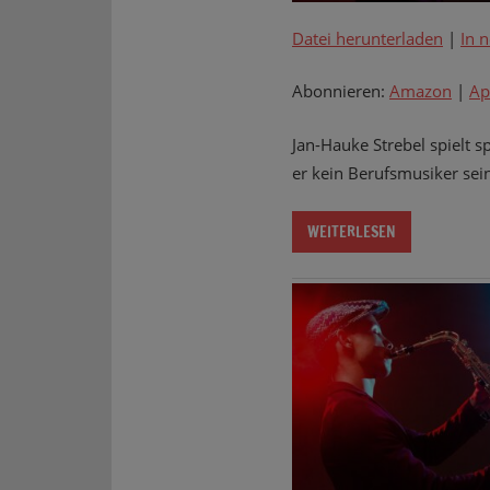
Datei herunterladen
|
In 
Abonnieren:
Amazon
|
Ap
Jan-Hauke Strebel spielt s
er kein Berufsmusiker sei
WEITERLESEN