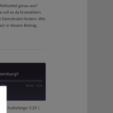
Wahlzettel genau aus?
 soll es da Erstwählern
die Demokratie fördern. Wie
ir in diesem Beitrag.
 Hamburg?
00:00
/
5:29
EILEN
en
|
Audiolänge: 5:29
|
Deezer