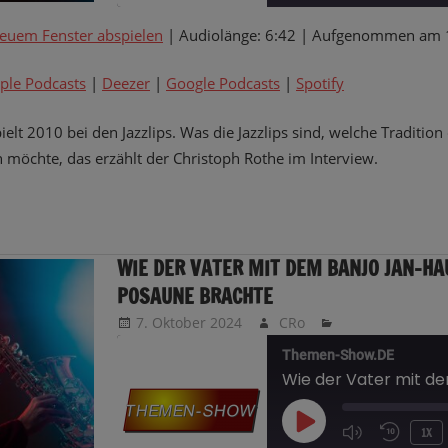
neuem Fenster abspielen
|
Audiolänge: 6:42
|
Aufgenommen am 1
TEILEN
Amazon
Apple Podcasts
Google Podcasts
Spotify
ple Podcasts
|
Deezer
|
Google Podcasts
|
Spotify
LINK
RSS FEED
pielt 2010 bei den Jazzlips. Was die Jazzlips sind, welche Traditi
EMBED
n möchte, das erzählt der Christoph Rothe im Interview.
WIE DER VATER MIT DEM BANJO JAN-HA
POSAUNE BRACHTE
7. Oktober 2024
CRo
Themen-Show.DE
PLAY
1X