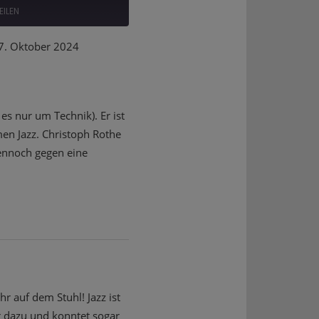
EILEN
. Oktober 2024
Deezer
es nur um Technik). Er ist
men Jazz. Christoph Rothe
dennoch gegen eine
 auf dem Stuhl! Jazz ist
r dazu und konntet sogar