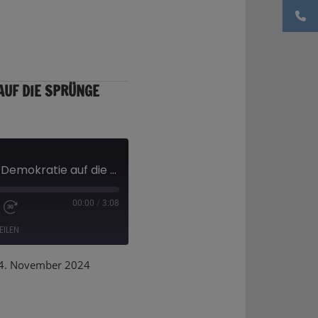
AUF DIE SPRÜNGE
Als Erstwahlprofi der Demokratie auf die Sprünge helfen
00:00
/
3:08
EILEN
. November 2024
Deezer