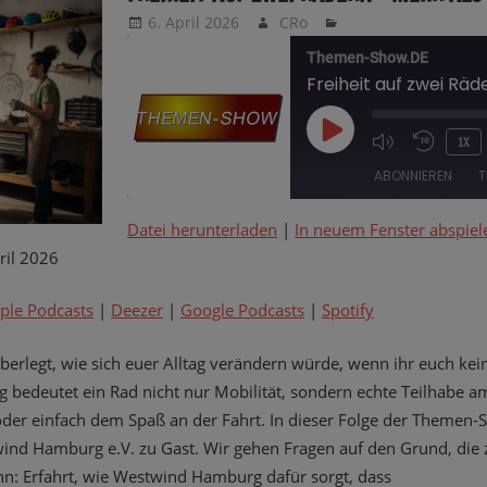
6. April 2026
CRo
Themen-Show.DE
PLAY
1X
EPISODE
ABONNIEREN
T
Datei herunterladen
|
In neuem Fenster abspiel
TEILEN
Amazon
Apple Podcasts
il 2026
Google Podcasts
Spotify
LINK
ple Podcasts
|
Deezer
|
Google Podcasts
|
Spotify
RSS FEED
EMBED
berlegt, wie sich euer Alltag verändern würde, wenn ihr euch kein
g bedeutet ein Rad nicht nur Mobilität, sondern echte Teilhabe
oder einfach dem Spaß an der Fahrt. In dieser Folge der Themen-
d Hamburg e.V. zu Gast. Wir gehen Fragen auf den Grund, die ze
nn: Erfahrt, wie Westwind Hamburg dafür sorgt, dass