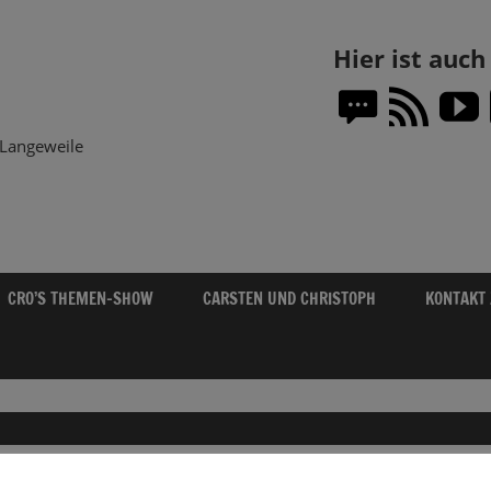
Themen-
Hier ist auc
Show.DE
Langeweile
CRO’S THEMEN-SHOW
CARSTEN UND CHRISTOPH
KONTAKT
HAMBURG’S BLINDENVEREIN: KEIN JUBI