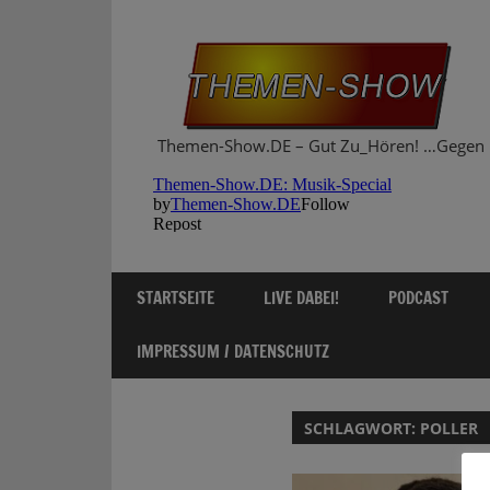
Zum
Inhalt
springen
Themen-Show.DE – Gut Zu_Hören! …Gegen 
STARTSEITE
LIVE DABEI!
PODCAST
IMPRESSUM / DATENSCHUTZ
SCHLAGWORT:
POLLER