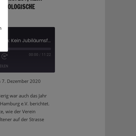
YCHOLOGISCHE
m
Hamburg's Blindenverein: Kein Jubiläumsfest, kein Vereinsleben, dafür Mützen und psychologische Betreuung!
00:00
/
11:22
EILEN
7. Dezember 2020
erig war auch das Jahr
Hamburg e.V. berichtet.
e, wie der Verein
tener auf der Strasse