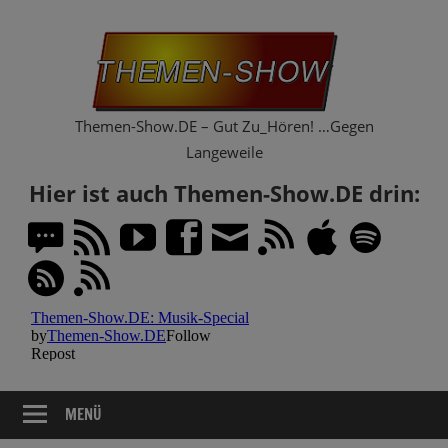
Zum
Th
Inhalt
springen
Sh
Themen-Show.DE – Gut Zu_Hören! …Gegen
Langeweile
Hier ist auch Themen-Show.DE drin:
MENÜ