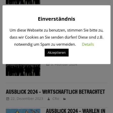
STREIK – WAS WIR SCHON
Einverständnis
ALLES ERTRAGEN MUSSTEN?!
6. Februar 2024
CRo
Um diese Webseite zu benutzen, stimmen Sie bitte zu,
dass wir Cookies an Sie senden dürfen! Diese sind z.B.
notwendig um Spam zu vermeiden.
Details
05.02.2024: STREIKS – BLICK
Akzeptieren
ZURÜCK UND NACH VORN
5. Februar 2024
CRo
Sendungsinfo
AUSBLICK 2024 – WIRTSCHAFTLICH BETRACHTET
22. Dezember 2023
CRo
AUSBLICK 2024 – WAHLEN IN