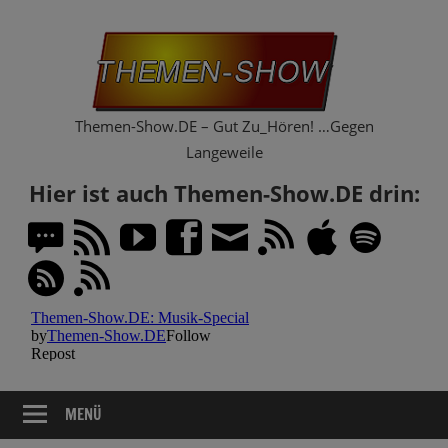
Zum
Th
Inhalt
springen
Sh
Themen-Show.DE – Gut Zu_Hören! …Gegen
Langeweile
Hier ist auch Themen-Show.DE drin:
MENÜ