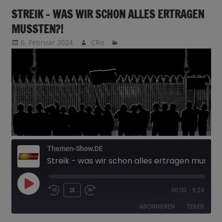
STREIK – WAS WIR SCHON ALLES ERTRAGEN
MUSSTEN?!
6. Februar 2024
CRo
Themen-Show.DE
Streik - was wir schon alles ertragen mussten?!
PLAY
1X
00:00
/
9:24
EPISODE
ABONNIEREN
TEILEN