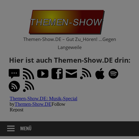
Zum
Th
Inhalt
springen
Sh
Themen-Show.DE – Gut Zu_Hören! …Gegen
Langeweile
Hier ist auch Themen-Show.DE drin:
MENÜ