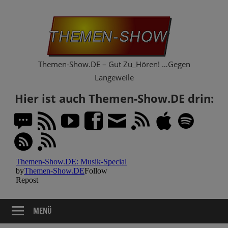
Zum
Th
Inhalt
springen
Sh
Themen-Show.DE – Gut Zu_Hören! …Gegen
Langeweile
Hier ist auch Themen-Show.DE drin:
MENÜ