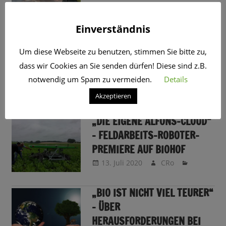
6. September 2020
CRo
Sendungsinfo
Einverständnis
„MEHR WERTSCHÄTZUNG“ –
Um diese Webseite zu benutzen, stimmen Sie bitte zu,
WÜNSCHE EINES BIO-BAUERN
dass wir Cookies an Sie senden dürfen! Diese sind z.B.
FÜR DIE ZUKUNFT
notwendig um Spam zu vermeiden.
Details
20. Juli 2020
CRo
Akzeptieren
„DIE EIGENE ALFONS-CLOUD“
– FELDARBEITS-ROBOTER-
PREMIERE AUF BIOHOF
13. Juli 2020
CRo
„BIO IST NICHT VIEL TEURER“
– ÜBER
HERAUSFORDERUNGEN BEI