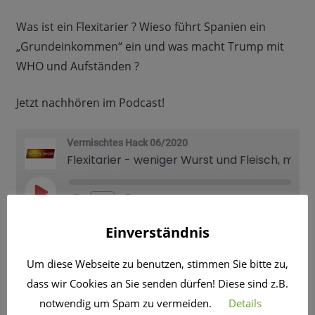
Was ist ein Flexitarier ? Wieso führt Spanien ein
„Grundeinkommen“ ein und was macht Trump mit
WHO und Aufständen ?
Jetzt nachhören im Podcast!
Vermischtes Hack 06/2020
Flexitarier - weniger Wurst und Fleisch, mehr selbst gekocht!
PLAY
1X
00:00
/
4:42
EPISODE
ABONNIEREN
TEILEN
Einverständnis
Um diese Webseite zu benutzen, stimmen Sie bitte zu,
dass wir Cookies an Sie senden dürfen! Diese sind z.B.
notwendig um Spam zu vermeiden.
Details