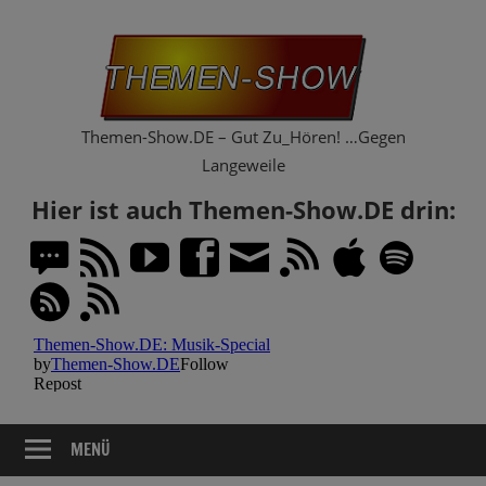
Zum
Th
Inhalt
springen
Sh
Themen-Show.DE – Gut Zu_Hören! …Gegen
Langeweile
Hier ist auch Themen-Show.DE drin:
MENÜ