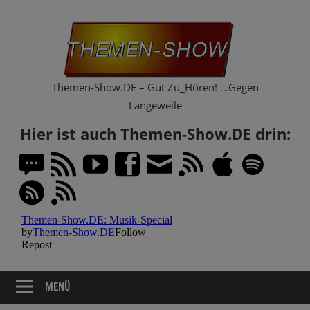
Zum
Th
Inhalt
springen
Sh
Themen-Show.DE – Gut Zu_Hören! …Gegen
Langeweile
Hier ist auch Themen-Show.DE drin:
MENÜ