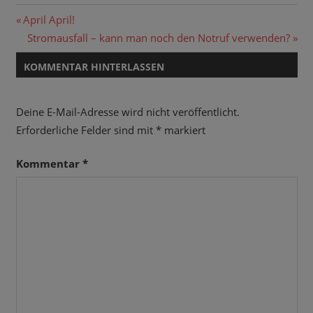
Beitragsnavigation
Vorheriger
April April!
Beitrag:
Nächster
Stromausfall – kann man noch den Notruf verwenden?
Beitrag:
KOMMENTAR HINTERLASSEN
Deine E-Mail-Adresse wird nicht veröffentlicht.
Erforderliche Felder sind mit
*
markiert
Kommentar
*