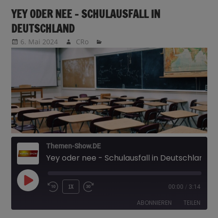
YEY ODER NEE – SCHULAUSFALL IN
DEUTSCHLAND
6. Mai 2024
CRo
Themen-Show.DE
Yey oder nee - Schulausfall in Deutschland
PLAY
1X
00:00
/
3:14
EPISODE
ABONNIEREN
TEILEN