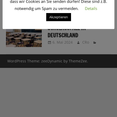
dass wir Cookies an Sie senden dürfen! Diese sind z.B.
SCHLAGWORT:
LEHRER
notwendig um Spam zu vermeiden.
Details
Akzeptieren
YEY ODER NEE –
SCHULAUSFALL IN
DEUTSCHLAND
6. Mai 2024
CRo
WordPress Theme: zeeDynamic by ThemeZee.