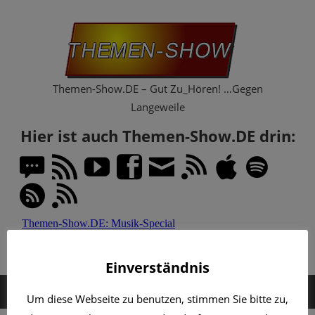
Zum
Th
Inhalt
springen
Sh
Themen-Show.DE – Gut Zu_Hören! …Gegen
Langeweile
Hier ist auch Themen-Show.DE drin:
Einverständnis
MENÜ
Um diese Webseite zu benutzen, stimmen Sie bitte zu,